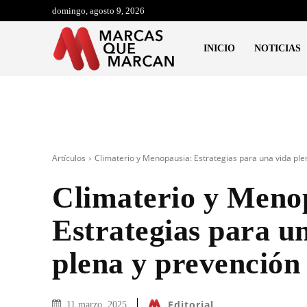
domingo, agosto 9, 2026
INICIO
NOTICIAS
Artículos
Climaterio y Menopausia: Estrategias para una vida ple
Climaterio y Meno
Estrategias para u
plena y prevención 
Editorial
11 marzo, 2025