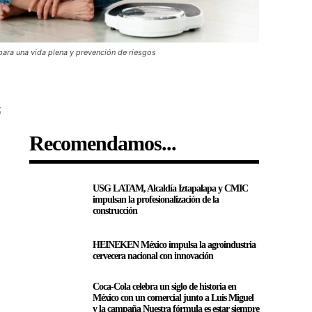
para una vida plena y prevención de riesgos
5
Recomendamos...
USG LATAM, Alcaldía Iztapalapa y CMIC
impulsan la profesionalización de la
construcción
HEINEKEN México impulsa la agroindustria
cervecera nacional con innovación
Coca-Cola celebra un siglo de historia en
México con un comercial junto a Luis Miguel
y la campaña Nuestra fórmula es estar siempre