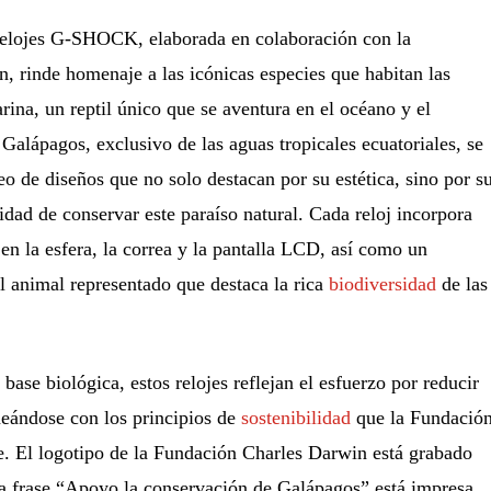
relojes G-SHOCK, elaborada en colaboración con la
 rinde homenaje a las icónicas especies que habitan las
na, un reptil único que se aventura en el océano y el
alápagos, exclusivo de las aguas tropicales ecuatoriales, se
eo de diseños que no solo destacan por su estética, sino por s
idad de conservar este paraíso natural. Cada reloj incorpora
s en la esfera, la correa y la pantalla LCD, así como un
l animal representado que destaca la rica
biodiversidad
de las
base biológica, estos relojes reflejan el esfuerzo por reducir
neándose con los principios de
sostenibilidad
que la Fundació
 El logotipo de la Fundación Charles Darwin está grabado
 la frase “Apoyo la conservación de Galápagos” está impresa