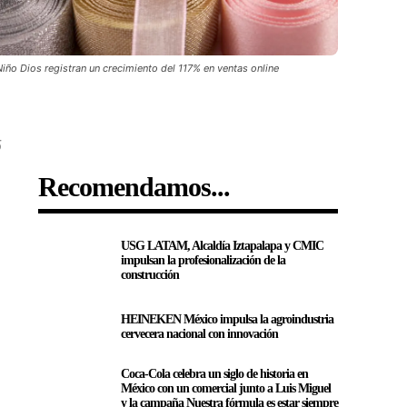
iño Dios registran un crecimiento del 117% en ventas online
5
Recomendamos...
USG LATAM, Alcaldía Iztapalapa y CMIC
impulsan la profesionalización de la
construcción
HEINEKEN México impulsa la agroindustria
cervecera nacional con innovación
Coca-Cola celebra un siglo de historia en
México con un comercial junto a Luis Miguel
y la campaña Nuestra fórmula es estar siempre