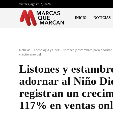
viernes, agosto 7, 2026
INICIO
NOTICIAS
Noticias
Tecnología y Geek
Listones y estambres para adornar 
crecimiento del...
Listones y estambr
adornar al Niño Di
registran un crecim
117% en ventas onl