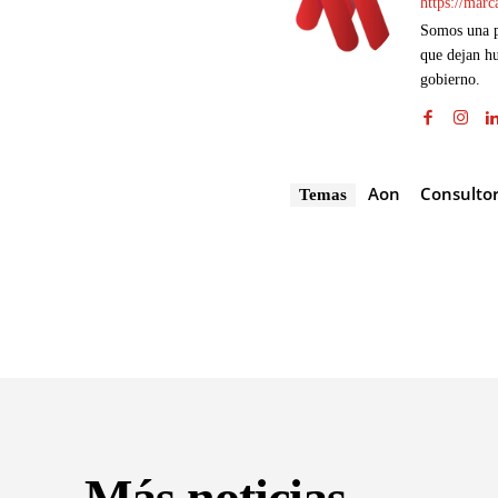
https://mar
Somos una pl
que dejan hu
gobierno.
Aon
Consultor
Temas
Más noticias...