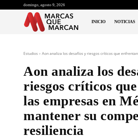
domingo, agosto 9, 2026
INICIO
NOTICIAS
Estudios
Aon analiza los desafíos y riesgos críticos que enfrentan
Aon analiza los des
riesgos críticos qu
las empresas en Mé
mantener su compet
resiliencia