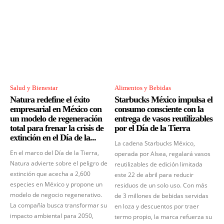
Salud y Bienestar
Alimentos y Bebidas
Natura redefine el éxito
Starbucks México impulsa el
empresarial en México con
consumo consciente con la
un modelo de regeneración
entrega de vasos reutilizables
total para frenar la crisis de
por el Día de la Tierra
extinción en el Día de la...
La cadena Starbucks México,
En el marco del Día de la Tierra,
operada por Alsea, regalará vasos
Natura advierte sobre el peligro de
reutilizables de edición limitada
extinción que acecha a 2,600
este 22 de abril para reducir
especies en México y propone un
residuos de un solo uso. Con más
modelo de negocio regenerativo.
de 3 millones de bebidas servidas
La compañía busca transformar su
en loza y descuentos por traer
impacto ambiental para 2050,
termo propio, la marca refuerza su