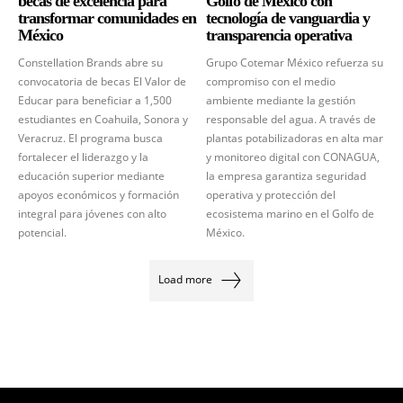
becas de excelencia para
Golfo de México con
transformar comunidades en
tecnología de vanguardia y
México
transparencia operativa
Constellation Brands abre su
Grupo Cotemar México refuerza su
convocatoria de becas El Valor de
compromiso con el medio
Educar para beneficiar a 1,500
ambiente mediante la gestión
estudiantes en Coahuila, Sonora y
responsable del agua. A través de
Veracruz. El programa busca
plantas potabilizadoras en alta mar
fortalecer el liderazgo y la
y monitoreo digital con CONAGUA,
educación superior mediante
la empresa garantiza seguridad
apoyos económicos y formación
operativa y protección del
integral para jóvenes con alto
ecosistema marino en el Golfo de
potencial.
México.
Load more