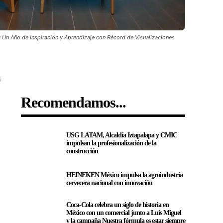
Un Año de Inspiración y Aprendizaje con Récord de Visualizaciones
5
Recomendamos...
USG LATAM, Alcaldía Iztapalapa y CMIC
impulsan la profesionalización de la
construcción
HEINEKEN México impulsa la agroindustria
cervecera nacional con innovación
Coca-Cola celebra un siglo de historia en
México con un comercial junto a Luis Miguel
y la campaña Nuestra fórmula es estar siempre