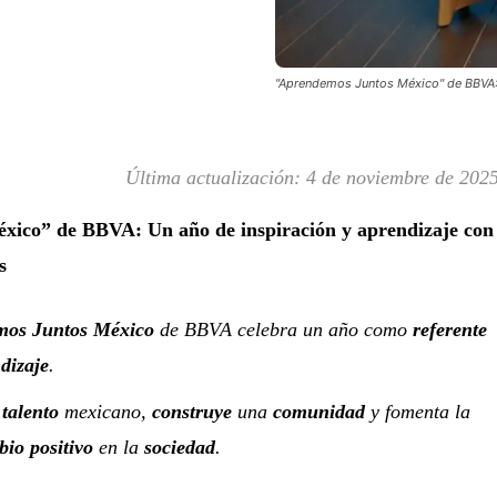
"Aprendemos Juntos México" de BBVA: 
Última actualización:
4 de noviembre de 202
ico” de BBVA: Un año de inspiración y aprendizaje con
s
mos Juntos México
de BBVA celebra un año como
referente
dizaje
.
l
talento
mexicano,
construye
una
comunidad
y fomenta la
io positivo
en la
sociedad
.