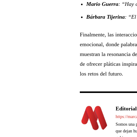
Mario Guerra
: “Hay c
Bárbara Tijerina
: “El
Finalmente, las interacci
emocional, donde palabras
muestran la resonancia d
de ofrecer pláticas inspi
los retos del futuro.
Editorial
https://mar
Somos una pl
que dejan hu