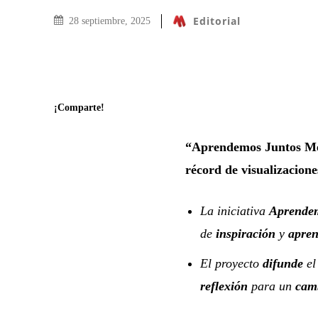
Editorial
28 septiembre, 2025
¡Comparte!
“Aprendemos Juntos Méx
récord de visualizacione
La iniciativa
Aprende
de
inspiración
y
apren
El proyecto
difunde
e
reflexión
para un
camb