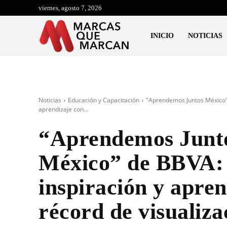
viernes, agosto 7, 2026
INICIO
NOTICIAS
Noticias
Educación y Capacitación
"Aprendemos Juntos México" 
aprendizaje con...
“Aprendemos Junt
México” de BBVA:
inspiración y apren
récord de visualiza