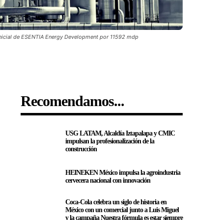
Inicial de ESENTIA Energy Development por 11592 mdp
Recomendamos...
USG LATAM, Alcaldía Iztapalapa y CMIC
impulsan la profesionalización de la
construcción
HEINEKEN México impulsa la agroindustria
cervecera nacional con innovación
Coca-Cola celebra un siglo de historia en
México con un comercial junto a Luis Miguel
y la campaña Nuestra fórmula es estar siempre