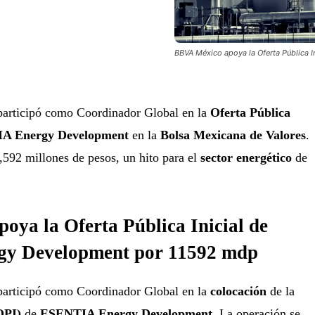
BBVA México apoya la Oferta Pública 
articipó como Coordinador Global en la
Oferta Pública
A Energy Development
en la
Bolsa Mexicana de Valores
.
592 millones de pesos, un hito para el
sector energético
de
ya la Oferta Pública Inicial de
y Development por 11592 mdp
articipó como Coordinador Global en la
colocación
de la
OPI)
de
ESENTIA Energy Development
. La operación se