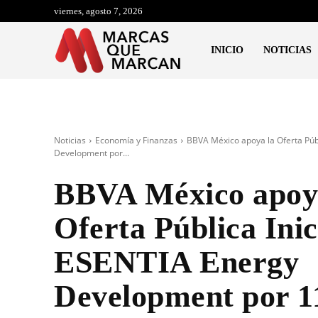
viernes, agosto 7, 2026
INICIO
NOTICIAS
Noticias
Economía y Finanzas
BBVA México apoya la Oferta Públ
Development por...
BBVA México apoy
Oferta Pública Inic
ESENTIA Energy
Development por 