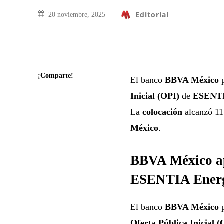
Editorial
20 noviembre, 2025
¡Comparte!
El banco
BBVA México
p
Inicial (OPI)
de
ESENTI
La
colocación
alcanzó 11,
México
.
BBVA México apo
ESENTIA Energ
El banco
BBVA México
p
Oferta Pública Inicial (