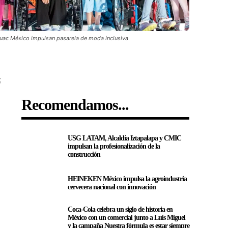
huac México impulsan pasarela de moda inclusiva
5
Recomendamos...
USG LATAM, Alcaldía Iztapalapa y CMIC
impulsan la profesionalización de la
construcción
HEINEKEN México impulsa la agroindustria
cervecera nacional con innovación
Coca-Cola celebra un siglo de historia en
México con un comercial junto a Luis Miguel
y la campaña Nuestra fórmula es estar siempre