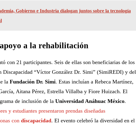
demia, Gobierno e Industria dialogan juntos sobre la tecnología
l
apoyo a la rehabilitación
tó con 21 participantes. Seis de ellas son beneficiarias de los
n Discapacidad “Víctor González Dr. Simi” (SimiREDI) y del
de la
Fundación Dr. Simi
. Estas incluían a Rebeca Martínez,
arcía, Aitana Pérez, Estrella Villalba y Fiore Huizach. El
ograma de inclusión de la
Universidad Anáhuac México
.
res y estudiantes presentaron prendas diseñadas
sonas con
discapacidad
. El evento celebró la diversidad en el