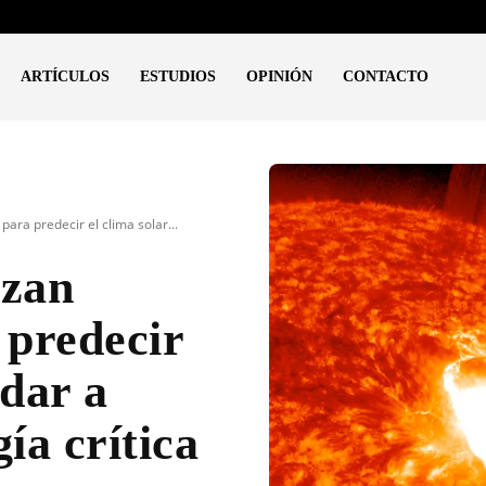
ARTÍCULOS
ESTUDIOS
OPINIÓN
CONTACTO
ara predecir el clima solar...
nzan
 predecir
udar a
ía crítica