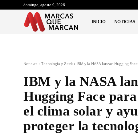
domingo, agosto 9, 2026
INICIO
NOTICIAS
Noticias
Tecnología y Geek
IBM y la NASA lanzan Hugging Face p
IBM y la NASA la
Hugging Face para
el clima solar y ay
proteger la tecnolog