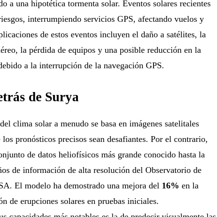
o a una hipotética tormenta solar. Eventos solares recientes
riesgos, interrumpiendo servicios GPS, afectando vuelos y
licaciones de estos eventos incluyen el daño a satélites, la
aéreo, la pérdida de equipos y una posible reducción en la
debido a la interrupción de la navegación GPS.
etrás de Surya
 del clima solar a menudo se basa en imágenes satelitales
 los pronósticos precisos sean desafiantes. Por el contrario,
onjunto de datos heliofísicos más grande conocido hasta la
ños de información de alta resolución del Observatorio de
SA. El modelo ha demostrado una mejora del
16%
en la
ión de erupciones solares en pruebas iniciales.
s capacidades más notables es la de predecir visualmente las