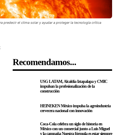
 predecir el clima solar y ayudar a proteger la tecnología crítica
5
Recomendamos...
USG LATAM, Alcaldía Iztapalapa y CMIC
impulsan la profesionalización de la
construcción
HEINEKEN México impulsa la agroindustria
cervecera nacional con innovación
Coca-Cola celebra un siglo de historia en
México con un comercial junto a Luis Miguel
y la campaña Nuestra fórmula es estar siempre