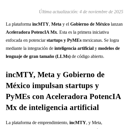
Última actualización:
4 de noviembre de 2025
La plataforma
incMTY
,
Meta
y el
Gobierno de México
lanzan
Aceleradora PotencIA Mx
. Esta es la primera iniciativa
enfocada en potenciar
startups y PyMEs
mexicanas. Se logra
mediante la integración de
inteligencia artificial
y
modelos de
lenguaje de gran tamaño (LLMs)
de código abierto.
incMTY, Meta y Gobierno de
México impulsan startups y
PyMEs con Aceleradora PotencIA
Mx de inteligencia artificial
La plataforma de emprendimiento,
incMTY
, y Meta,