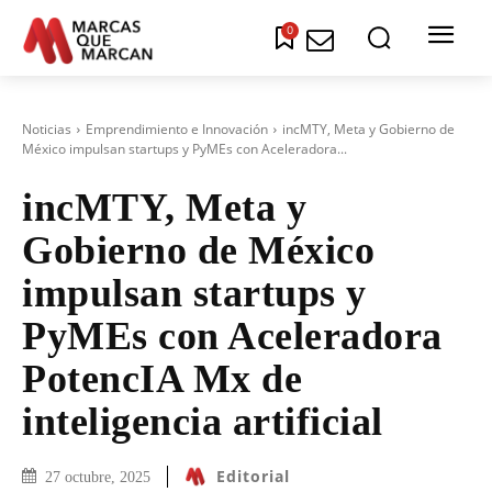
0
Noticias
Emprendimiento e Innovación
incMTY, Meta y Gobierno de
México impulsan startups y PyMEs con Aceleradora...
incMTY, Meta y
Gobierno de México
impulsan startups y
PyMEs con Aceleradora
PotencIA Mx de
inteligencia artificial
Editorial
27 octubre, 2025