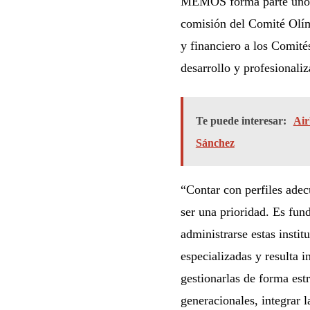
MEMOS forma parte uno d
comisión del Comité Olím
y financiero a los Comité
desarrollo y profesionaliz
Te puede interesar:
Air
Sánchez
“Contar con perfiles adec
ser una prioridad. Es fu
administrarse estas insti
especializadas y resulta 
gestionarlas de forma estra
generacionales, integrar 