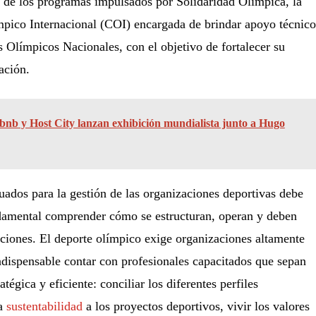
e los programas impulsados por Solidaridad Olímpica, la
pico Internacional (COI) encargada de brindar apoyo técnico
s Olímpicos Nacionales, con el objetivo de fortalecer su
ación.
bnb y Host City lanzan exhibición mundialista junto a Hugo
uados para la gestión de las organizaciones deportivas debe
ndamental comprender cómo se estructuran, operan y deben
tuciones. El deporte olímpico exige organizaciones altamente
indispensable contar con profesionales capacitados que sepan
tégica y eficiente: conciliar los diferentes perfiles
la
sustentabilidad
a los proyectos deportivos, vivir los valores