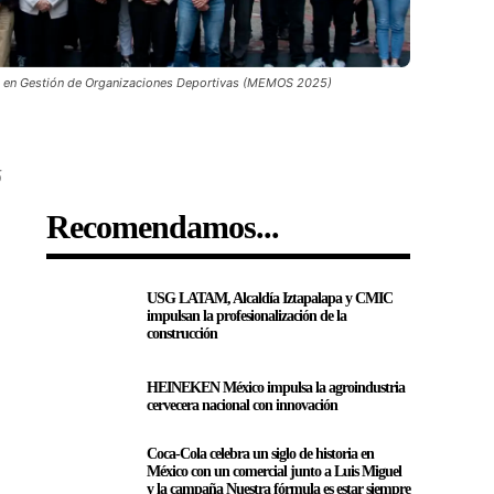
vo en Gestión de Organizaciones Deportivas (MEMOS 2025)
5
Recomendamos...
USG LATAM, Alcaldía Iztapalapa y CMIC
impulsan la profesionalización de la
construcción
HEINEKEN México impulsa la agroindustria
cervecera nacional con innovación
Coca-Cola celebra un siglo de historia en
México con un comercial junto a Luis Miguel
y la campaña Nuestra fórmula es estar siempre