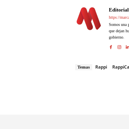
Editorial
https://mar
Somos una pl
que dejan hu
gobierno.
Rappi
RappiC
Temas