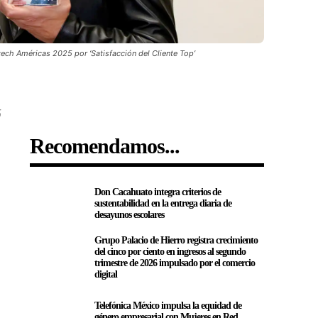
tech Américas 2025 por ‘Satisfacción del Cliente Top’
5
Recomendamos...
Don Cacahuato integra criterios de
sustentabilidad en la entrega diaria de
desayunos escolares
Grupo Palacio de Hierro registra crecimiento
del cinco por ciento en ingresos al segundo
trimestre de 2026 impulsado por el comercio
digital
Telefónica México impulsa la equidad de
género empresarial con Mujeres en Red