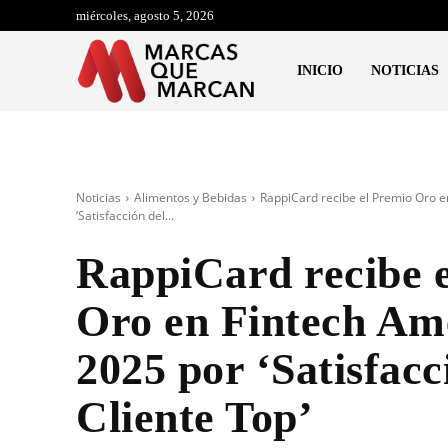
miércoles, agosto 5, 2026
INICIO
NOTICIAS
Noticias
Alimentos y Bebidas
RappiCard recibe el Premio Oro e
‘Satisfacción del...
RappiCard recibe 
Oro en Fintech Am
2025 por ‘Satisfacc
Cliente Top’