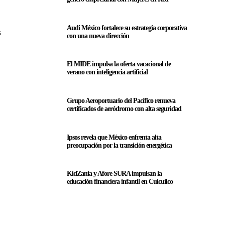
Audi México fortalece su estrategia corporativa
s
con una nueva dirección
El MIDE impulsa la oferta vacacional de
verano con inteligencia artificial
Grupo Aeroportuario del Pacífico renueva
certificados de aeródromo con alta seguridad
Ipsos revela que México enfrenta alta
preocupación por la transición energética
KidZania y Afore SURA impulsan la
educación financiera infantil en Cuicuilco