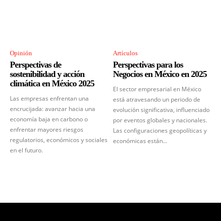
Opinión
Artículos
Perspectivas de
Perspectivas para los
sostenibilidad y acción
Negocios en México en 2025
climática en México 2025
El sector empresarial en México
Las empresas enfrentan una
está atravesando un periodo de
encrucijada: avanzar hacia una
evolución significativa, influenciado
economía baja en carbono o
por eventos globales y nacionales.
enfrentar mayores riesgos
Las configuraciones geopolíticas y
regulatorios, económicos y sociales
económicas están...
en el futuro.