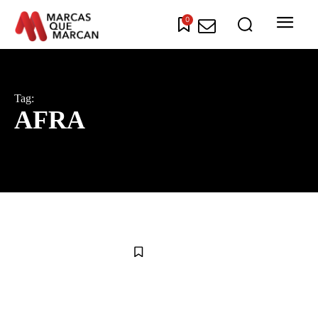
0
Tag:
AFRA