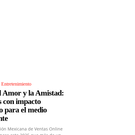
 Entretenimiento
l Amor y la Amistad:
s con impacto
vo para el medio
nte
ción Mexicana de Ventas Online