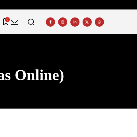
0
s Online)