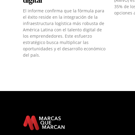
digital
(AMVO) es
35% de lo
El informe confirma que la fórmula para
opciones 
el éxito reside en la integración de la
infraestructura logística más robusta de
América Latina con el talento digital de
los emprendedores. Este esfuerzo
estratégico busca multiplicar las
oportunidades y el desarrollo económico
del país.