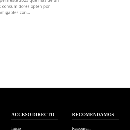
pera este 2025 que más de un
s consumidores opten por
amigables con...
ACCESO DIRECTO
RECOMENDAMOS
Inicio
Responsum