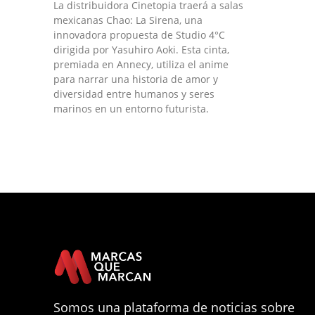
La distribuidora Cinetopia traerá a salas
mexicanas Chao: La Sirena, una
innovadora propuesta de Studio 4°C
dirigida por Yasuhiro Aoki. Esta cinta,
premiada en Annecy, utiliza el anime
para narrar una historia de amor y
diversidad entre humanos y seres
marinos en un entorno futurista.
Somos una plataforma de noticias sobre