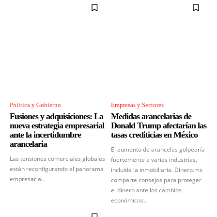
Política y Gobierno
Empresas y Sectores
Fusiones y adquisiciones: La
Medidas arancelarias de
nueva estrategia empresarial
Donald Trump afectarían las
ante la incertidumbre
tasas crediticias en México
arancelaria
El aumento de aranceles golpearía
Las tensiones comerciales globales
fuertemente a varias industrias,
están reconfigurando el panorama
incluida la inmobiliaria. Dinero.mx
empresarial.
comparte consejos para proteger
el dinero ante los cambios
económicos...