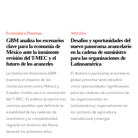
Economía y Finanzas
Artículos
GBM analiza los escenarios
Desafíos y oportunidades del
clave para la economía de
nuevo panorama arancelario
México ante la inminente
en la cadena de suministro
revisión del T-MEC y el
para las organizaciones de
futuro de los aranceles
Latinoamérica
La institución financiera GBM
El dinámico panorama arancelario
examina el impacto de las
global presenta tanto desafíos
conversaciones entre México y
como oportunidades significativas
Estados Unidos para la renovación
para las cadenas de suministro de
del T-MEC. El análisis proyecta tres
las organizaciones en
caminos posibles que definirán la
Latinoamérica, especialmente en
estabilidad de las cadenas de
los sectores de agricultura,
suministro y la competitividad
manufactura y energía.
regional en América del Norte
durante los próximos años.