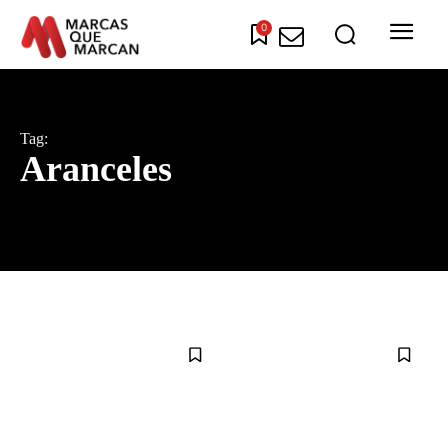
0
Tag:
Aranceles