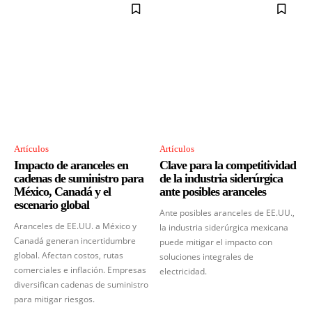
Artículos
Artículos
Impacto de aranceles en
Clave para la competitividad
cadenas de suministro para
de la industria siderúrgica
México, Canadá y el
ante posibles aranceles
escenario global
Ante posibles aranceles de EE.UU.,
Aranceles de EE.UU. a México y
la industria siderúrgica mexicana
Canadá generan incertidumbre
puede mitigar el impacto con
global. Afectan costos, rutas
soluciones integrales de
comerciales e inflación. Empresas
electricidad.
diversifican cadenas de suministro
para mitigar riesgos.