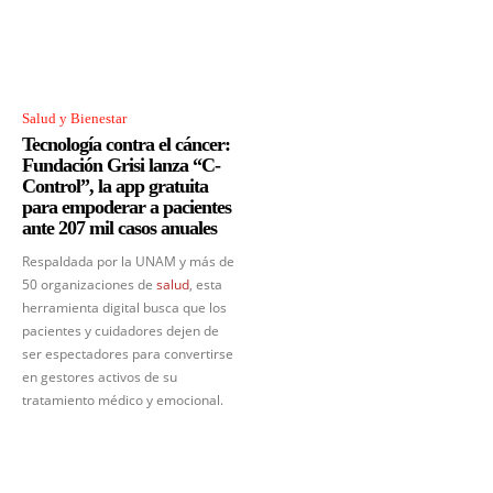
Salud y Bienestar
Tecnología contra el cáncer:
Fundación Grisi lanza “C-
Control”, la app gratuita
para empoderar a pacientes
ante 207 mil casos anuales
Respaldada por la UNAM y más de
50 organizaciones de
salud
, esta
herramienta digital busca que los
pacientes y cuidadores dejen de
ser espectadores para convertirse
en gestores activos de su
tratamiento médico y emocional.