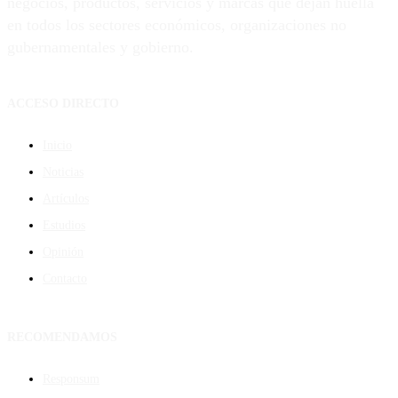
negocios, productos, servicios y marcas que dejan huella
en todos los sectores económicos, organizaciones no
gubernamentales y gobierno.
ACCESO DIRECTO
Inicio
Noticias
Artículos
Estudios
Opinión
Contacto
RECOMENDAMOS
Responsum