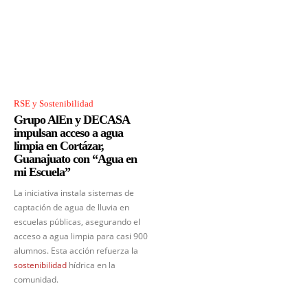
RSE y Sostenibilidad
Grupo AlEn y DECASA
impulsan acceso a agua
limpia en Cortázar,
Guanajuato con “Agua en
mi Escuela”
La iniciativa instala sistemas de
captación de agua de lluvia en
escuelas públicas, asegurando el
acceso a agua limpia para casi 900
alumnos. Esta acción refuerza la
sostenibilidad
hídrica en la
comunidad.