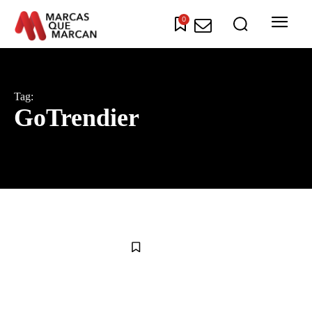
0
Tag:
GoTrendier