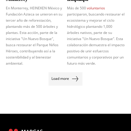
En Monterrey, HEINEKEN México y
Más de 500
voluntarios
Fundación Azteca se unieron en su
participaron, buscando restaurar el
tercer año de reforestación,
ecosistema y mejorar el ciclo
plantando más de 500 árboles y
hidrológico plantando 1,000
plantas. Esta acción, parte de la
árboles nativos, parte de su
iniciativa "Un Nuevo Bosque",
iniciativa "Un Nuevo Bosque". Esta
busca restaurar el Parque Niños
colaboración demuestra el impacto
Héroes, contribuyendo así a la
positivo de unir esfuerzos
sostenibilidad y al bienestar
comunitarios y corporativos por un
ambiental.
futuro más verde.
Load more