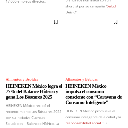
Blanca fue nominada con un
17,000 empleos directos.
shortlist por su campaña “
Salud
Deivid”.
Alimentos y Bebidas
Alimentos y Bebidas
HEINEKEN México logra el
HEINEKEN México
77% del Balance Hídrico y
impulsa el consumo
gana Los Bóscares 2025
consciente con “Caravana de
Consumo Inteligente”
HEINEKEN México recibió el
HEINEKEN México promueve el
reconocimiento Los Bóscares 2025
consumo inteligente de alcohol y la
por su iniciativa Cuencas
responsabilidad social
. Su
Saludables – Balanceo Hídrico. La