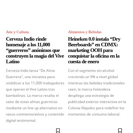
Arte y Cultura
Alimentos y Bebidas
Cerveza Indio rinde
Heineken 0.0 instala “Dry
homenaje a los 11,000
Beerboards” en CDMX:
“guerreros” anónimos que
marketing OOH para
construyen la magia del Vive
conquistar la oficina en la
Latino
cuesta de enero
Cerveza Indio lanza "De Alma
Con el segmento sin alcohol
Guerrera", una iniciativa para
creciendo un 9% a nivel global
visibilizar a los 11,000 trabajadores
mientras las bebidas tradicionales
que operan el Vive Latino tras
caen, la marca holandesa
bambalinas. La marca resalta el
despliega una estrategia de
valor de estas almas guerreras
publicidad exterior interactiva en la
mediante un line up alternativo en
Colonia Nápoles para redefinir los
vasos conmemorativos y contenido
momentos de consumo laboral.
digital testimonial.