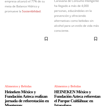
Caravana de Consumo Inteligente
empresa alcanzó el 77% de su
ha llegado a más de 4,000
meta de Balance Hídrico y
personas, educándolas en la
promueve la
Sostenibilidad
.
prevención y ofreciendo
alternativas como bebidas sin
alcohol para un estilo de vida más
consciente.
Alimentos y Bebidas
Alimentos y Bebidas
Heineken México y
HEINEKEN México y
Fundación Azteca realizan
Fundación Azteca reforestan
jornada de reforestación en
el Parque Cuitláhuac en
Monterrey
Iztapalapa