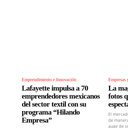
Emprendimiento e Innovación
Empresas y
Lafayette impulsa a 70
La mag
emprendedores mexicanos
fotos 
del sector textil con su
espect
programa “Hilando
El mercado
Empresa”
de manera
auge de s