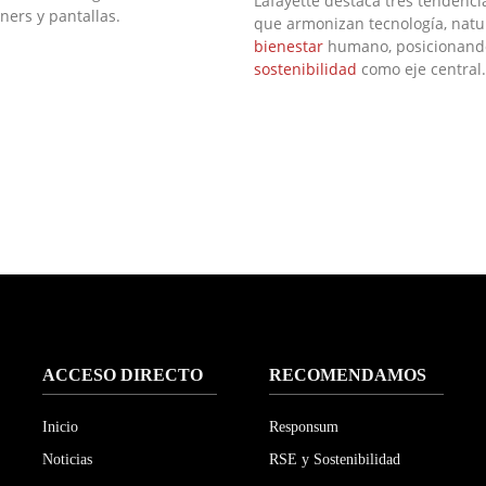
Lafayette destaca tres tendenci
ners y pantallas.
que armonizan tecnología, natu
bienestar
humano, posicionando
sostenibilidad
como eje central.
ACCESO DIRECTO
RECOMENDAMOS
Inicio
Responsum
Noticias
RSE y Sostenibilidad