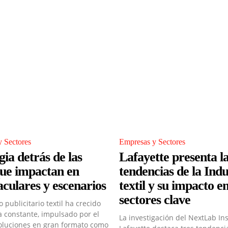
 Sectores
Empresas y Sectores
ia detrás de las
Lafayette presenta l
que impactan en
tendencias de la Indu
aculares y escenarios
textil y su impacto e
sectores clave
 publicitario textil ha crecido
 constante, impulsado por el
La investigación del NextLab Ins
oluciones en gran formato como