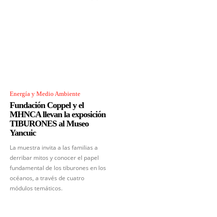
Energía y Medio Ambiente
Fundación Coppel y el
MHNCA llevan la exposición
TIBURONES al Museo
Yancuic
La muestra invita a las familias a
derribar mitos y conocer el papel
fundamental de los tiburones en los
océanos, a través de cuatro
módulos temáticos.