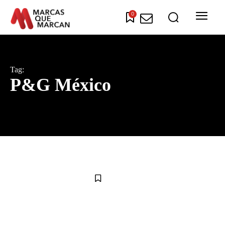
0
Tag:
P&G México