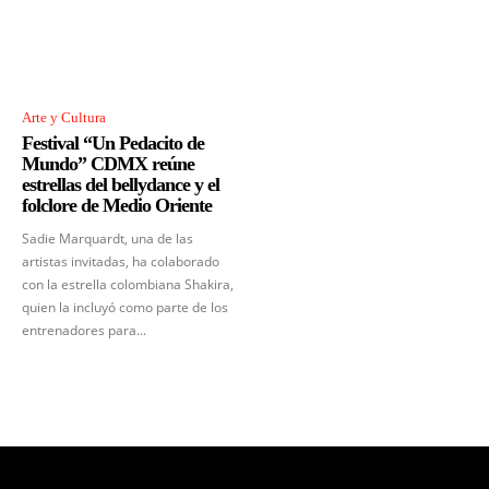
Arte y Cultura
Festival “Un Pedacito de
Mundo” CDMX reúne
estrellas del bellydance y el
folclore de Medio Oriente
Sadie Marquardt, una de las
artistas invitadas, ha colaborado
con la estrella colombiana Shakira,
quien la incluyó como parte de los
entrenadores para...