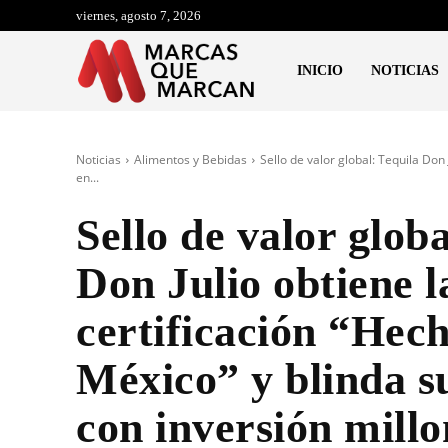
viernes, agosto 7, 2026
INICIO
NOTICIAS
Noticias
Alimentos y Bebidas
Sello de valor global: Tequila Don 
en...
Sello de valor globa
Don Julio obtiene l
certificación “Hec
México” y blinda s
con inversión millo