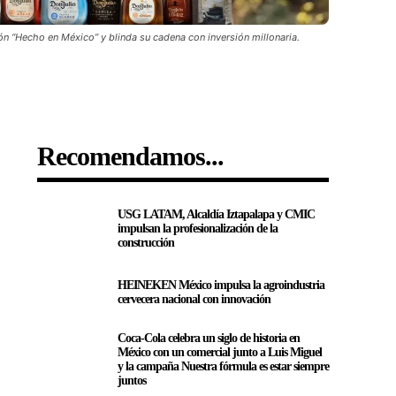
ción “Hecho en México” y blinda su cadena con inversión millonaria.
Recomendamos...
USG LATAM, Alcaldía Iztapalapa y CMIC
impulsan la profesionalización de la
construcción
HEINEKEN México impulsa la agroindustria
cervecera nacional con innovación
Coca-Cola celebra un siglo de historia en
México con un comercial junto a Luis Miguel
y la campaña Nuestra fórmula es estar siempre
juntos