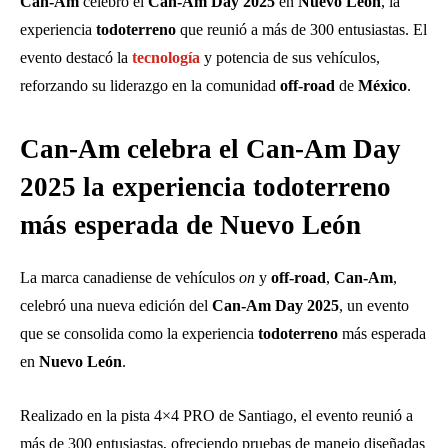
Can-Am
celebró el
Can-Am Day 2025
en
Nuevo León
, la
experiencia
todoterreno
que reunió a más de 300 entusiastas. El
evento destacó la
tecnología
y potencia de sus vehículos,
reforzando su liderazgo en la comunidad
off-road
de
México
.
Can-Am celebra el Can-Am Day
2025 la experiencia todoterreno
más esperada de Nuevo León
La marca canadiense de vehículos
on
y
off-road
,
Can-Am
,
celebró una nueva edición del
Can-Am Day 2025
, un evento
que se consolida como la experiencia
todoterreno
más esperada
en
Nuevo León
.
Realizado en la pista 4×4 PRO de Santiago, el evento reunió a
más de 300 entusiastas, ofreciendo pruebas de manejo diseñadas