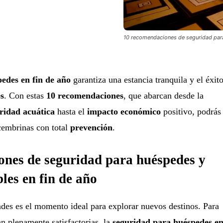
10 recomendaciones de seguridad para
edes en fin de año
garantiza una estancia tranquila y el éxit
es
. Con estas
10 recomendaciones
, que abarcan desde la
ridad acuática
hasta el
impacto económico
positivo, podrás
ecembrinas con total
prevención
.
ones de seguridad para huéspedes y
les en fin de año
des es el momento ideal para explorar nuevos destinos. Para
an plenamente satisfactorias, la
seguridad para huéspedes e