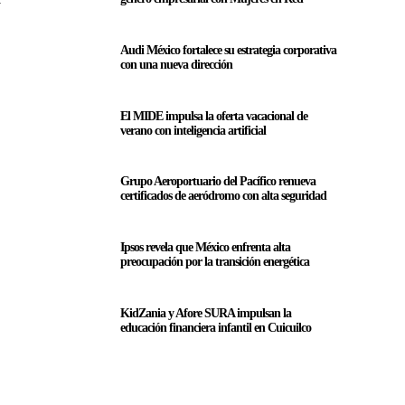
Audi México fortalece su estrategia corporativa
con una nueva dirección
El MIDE impulsa la oferta vacacional de
verano con inteligencia artificial
Grupo Aeroportuario del Pacífico renueva
certificados de aeródromo con alta seguridad
Ipsos revela que México enfrenta alta
preocupación por la transición energética
KidZania y Afore SURA impulsan la
educación financiera infantil en Cuicuilco