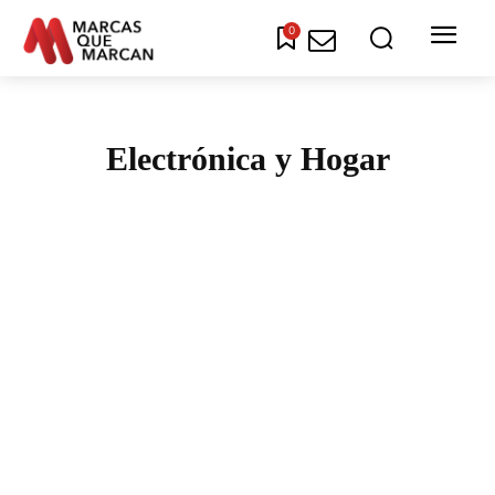
0
Electrónica y Hogar
AGRICULTURA Y GANADERIA
ALIMENTOS Y BEBIDAS
ARTE Y CULTURA
AUTOMOTRIZ Y LOGÍSTICA
COMUNICACIÓN Y MARKETING
DEPORTES Y ENTRETENIMIENTO
ECONOMÍA Y FINANZAS
EDUCACIÓN Y CAPACITACIÓN
EMPRENDIMIENTO E INNOVACIÓN
EMPRESAS Y SECTORES
ENERGÍA Y MEDIO AMBIENTE
INMOBILIARIA Y CONSTRUCCIÓN
MODA Y BELLEZA
ONGS Y TERCER SECTOR
POLÍTICA Y GOBIERNO
RECURSOS HUMANOS Y CAPITAL HUMANO
RSE Y SOSTENIBILIDAD
SALUD Y BIENESTAR
TECNOLOGÍA Y GEEK
TURISMO Y HOSPITALIDAD