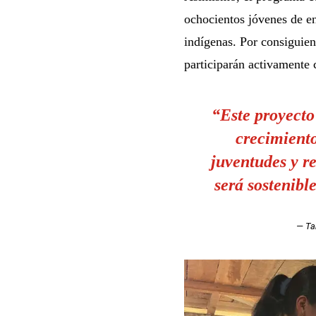
ochocientos jóvenes de e
indígenas. Por consiguien
participarán activamente 
“Este proyecto 
crecimiento
juventudes y r
será
sostenibl
— Ta