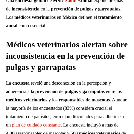
Una
encuesta global
de
MSD
Salud
Animal
expone brechas
de
inconsistencia
en la
prevención
de
pulgas y garrapatas
.
Los
médicos veterinarios
en
México
definen el
tratamiento
anual
como esencial.
Médicos veterinarios alertan sobre
inconsistencia en la prevención de
pulgas y garrapatas
La
encuesta
reveló una desconexión en la percepción y
adherencia a la
prevención
de
pulgas y garrapatas
entre los
médicos veterinarios
y los
responsables de mascotas
. Aunque
la mayoría de los encuestados (83%) considera crucial el
tratamiento de parásitos, enfrentan dificultades para adherirse a
un
plan de cuidado constante
. La encuesta incluyó a más de
4,000 responsables de mascotas y 500
médicos veterinarios
de