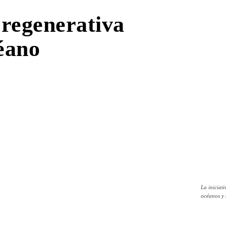
regenerativa
céano
La iniciat
océanos y 